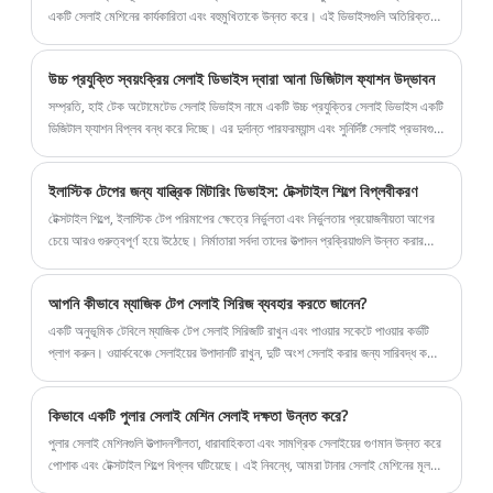
একটি সেলাই মেশিনের কার্যকারিতা এবং বহুমুখিতাকে উন্নত করে। এই ডিভাইসগুলি অতিরিক্ত
কার্যকারিতা প্রদান করতে সেলাই মেশিনের সাথে সংযুক্ত করা যেতে পারে, যেমন স্বয়ংক্রিয়
মেশিন। এগুলি একটি প্রেসার ফুটের মতো সাধারণ সরঞ্জাম থেকে শুরু করে কম্পিউটারাইজড
উচ্চ প্রযুক্তি স্বয়ংক্রিয় সেলাই ডিভাইস দ্বারা আনা ডিজিটাল ফ্যাশন উদ্ভাবন
এমব্রয়ডারি মেশিনের মতো আরও জটিল সরঞ্জাম পর্যন্ত।
সম্প্রতি, হাই টেক অটোমেটেড সেলাই ডিভাইস নামে একটি উচ্চ প্রযুক্তির সেলাই ডিভাইস একটি
ডিজিটাল ফ্যাশন বিপ্লব বন্ধ করে দিচ্ছে। এর দুর্দান্ত পারফরম্যান্স এবং সুনির্দিষ্ট সেলাই প্রভাবগুলি
মানুষকে বিস্মিত করে।
ইলাস্টিক টেপের জন্য যান্ত্রিক মিটারিং ডিভাইস: টেক্সটাইল শিল্পে বিপ্লবীকরণ
টেক্সটাইল শিল্পে, ইলাস্টিক টেপ পরিমাপের ক্ষেত্রে নির্ভুলতা এবং নির্ভুলতার প্রয়োজনীয়তা আগের
চেয়ে আরও গুরুত্বপূর্ণ হয়ে উঠেছে। নির্মাতারা সর্বদা তাদের উত্পাদন প্রক্রিয়াগুলি উন্নত করার
এবং উত্পাদনশীলতা বাড়ানোর উপায়গুলি সন্ধান করে। ইলাস্টিক টেপের জন্য যান্ত্রিক মিটারিং
ডিভাইসটি এখানেই আসে।
আপনি কীভাবে ম্যাজিক টেপ সেলাই সিরিজ ব্যবহার করতে জানেন?
একটি অনুভূমিক টেবিলে ম্যাজিক টেপ সেলাই সিরিজটি রাখুন এবং পাওয়ার সকেটে পাওয়ার কর্ডটি
প্লাগ করুন। ওয়ার্কবেঞ্চে সেলাইয়ের উপাদানটি রাখুন, দুটি অংশ সেলাই করার জন্য সারিবদ্ধ করুন,
ভেলক্রো দিয়ে সেলাই করুন এবং সেলাই মেশিনের কয়েল এবং থ্রেডার সামঞ্জস্য করুন।
কিভাবে একটি পুলার সেলাই মেশিন সেলাই দক্ষতা উন্নত করে?
পুলার সেলাই মেশিনগুলি উত্পাদনশীলতা, ধারাবাহিকতা এবং সামগ্রিক সেলাইয়ের গুণমান উন্নত করে
পোশাক এবং টেক্সটাইল শিল্পে বিপ্লব ঘটিয়েছে। এই নিবন্ধে, আমরা টানার সেলাই মেশিনের মূল
বৈশিষ্ট্যগুলি, তাদের সুবিধাগুলি, অপারেটরদের মুখোমুখি হওয়া সাধারণ চ্যালেঞ্জগুলি এবং Xia