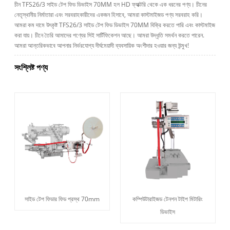
চীন TFS26/3 সাইড টেপ ফিড ডিভাইস 70MM হল HD ফ্যাক্টরি থেকে এক ধরনের পণ্য। চীনের
নেতৃস্থানীয় নির্মাতারা এবং সরবরাহকারীদের একজন হিসাবে, আমরা কাস্টমাইজড পণ্য সরবরাহ করি।
আমরা কম দামে উৎকৃষ্ট TFS26/3 সাইড টেপ ফিড ডিভাইস 70MM বিক্রি করতে পারি এবং কাস্টমাইজ
করা যায়। চীনে তৈরি আমাদের পণ্যের সিই সার্টিফিকেশন আছে। আমরা উদ্ধৃতি সমর্থন করতে পারেন.
আমরা আন্তরিকভাবে আপনার নির্ভরযোগ্য দীর্ঘমেয়াদী ব্যবসায়িক অংশীদার হওয়ার জন্য উন্মুখ!
সংশ্লিষ্ট পণ্য
সাইড টেপ ফিডার ফিড প্রস্থ 70mm
কম্পিউটারাইজড টেনশন টাইপ মিটারিং
ডিভাইস