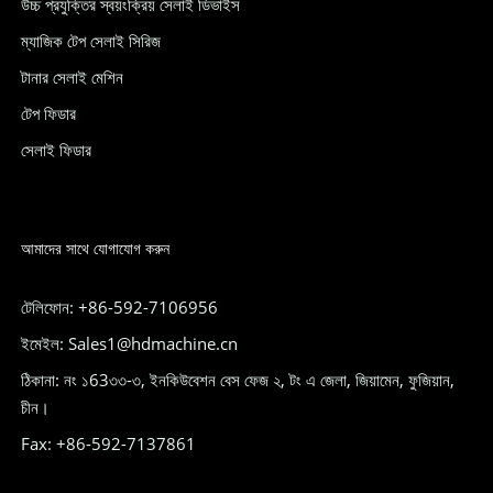
উচ্চ প্রযুক্তির স্বয়ংক্রিয় সেলাই ডিভাইস
ম্যাজিক টেপ সেলাই সিরিজ
টানার সেলাই মেশিন
টেপ ফিডার
সেলাই ফিডার
আমাদের সাথে যোগাযোগ করুন
টেলিফোন: +86-592-7106956
ইমেইল: Sales1@hdmachine.cn
ঠিকানা: নং ১63৩৩-৩, ইনকিউবেশন বেস ফেজ ২, টং এ জেলা, জিয়ামেন, ফুজিয়ান,
চীন।
Fax: +86-592-7137861