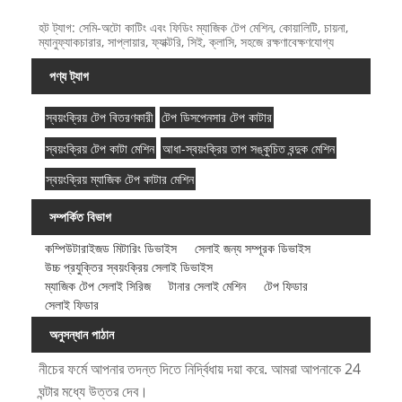
হট ট্যাগ: সেমি-অটো কাটিং এবং ফিডিং ম্যাজিক টেপ মেশিন, কোয়ালিটি, চায়না,
ম্যানুফ্যাকচারার, সাপ্লায়ার, ফ্যাক্টরি, সিই, ক্লাসি, সহজে রক্ষণাবেক্ষণযোগ্য
পণ্য ট্যাগ
স্বয়ংক্রিয় টেপ বিতরণকারী
টেপ ডিসপেনসার টেপ কাটার
স্বয়ংক্রিয় টেপ কাটা মেশিন
আধা-স্বয়ংক্রিয় তাপ সঙ্কুচিত বন্দুক মেশিন
স্বয়ংক্রিয় ম্যাজিক টেপ কাটার মেশিন
সম্পর্কিত বিভাগ
কম্পিউটারাইজড মিটারিং ডিভাইস
সেলাই জন্য সম্পূরক ডিভাইস
উচ্চ প্রযুক্তির স্বয়ংক্রিয় সেলাই ডিভাইস
ম্যাজিক টেপ সেলাই সিরিজ
টানার সেলাই মেশিন
টেপ ফিডার
সেলাই ফিডার
অনুসন্ধান পাঠান
নীচের ফর্মে আপনার তদন্ত দিতে নির্দ্বিধায় দয়া করে. আমরা আপনাকে 24
ঘন্টার মধ্যে উত্তর দেব।