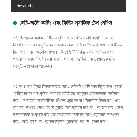
পণ্যের বর্ণনা
সেমি-অটো কাটিং এবং ফিডিং ম্যাজিক টেপ মেশিন
এইচডি আধা-স্বয়ংক্রিয় হিট সঙ্কুচিত বন্দুক মেশিন একটি বহুমুখী এবং দক্ষ
ডিভাইস যা তাপ সঙ্কুচিত করার জন্য ব্যবহৃত বিভিন্ন উপকরণ, যেমন প্লাস্টিকের
ফিল্ম, হাতা এবং প্যাকেজিং পণ্য। এই মেশিনটি নিয়ন্ত্রিত এবং অভিন্ন তাপ
প্রয়োগের জন্য ডিজাইন করা হয়েছে, যার ফলে সুরক্ষিত এবং পেশাদার-সুদর্শন
সঙ্কুচিত-মোড়ানো আইটেম।
এর আধা-স্বয়ংক্রিয় ক্রিয়াকলাপের সাথে, মেশিনটি একটি স্বয়ংক্রিয় তাপ প্রয়োগ
প্রক্রিয়ার সাথে সঙ্কুচিত-মোড়ানো আইটেমের ম্যানুয়াল প্লেসমেন্টকে একত্রিত
করে। অপারেটর আইটেমটিকে মেশিনের প্ল্যাটফর্ম বা পরিবাহকের উপর রাখে এবং
তারপরে মেশিনটি একটি হিট সঙ্কুচিত বন্দুক ব্যবহার করে তাপ প্রয়োগ করে। তাপ
উপাদানটিকে সঙ্কুচিত করে এবং আইটেমের আকৃতির সাথে শক্তভাবে সামঞ্জস্য
করে, একটি স্নাগ এবং প্রতিরক্ষামূলক প্যাকেজিং সমাধান প্রদান করে।