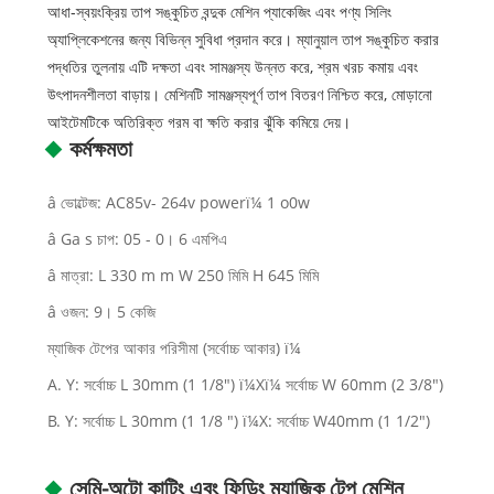
আধা-স্বয়ংক্রিয় তাপ সঙ্কুচিত বন্দুক মেশিন প্যাকেজিং এবং পণ্য সিলিং
অ্যাপ্লিকেশনের জন্য বিভিন্ন সুবিধা প্রদান করে। ম্যানুয়াল তাপ সঙ্কুচিত করার
পদ্ধতির তুলনায় এটি দক্ষতা এবং সামঞ্জস্য উন্নত করে, শ্রম খরচ কমায় এবং
উৎপাদনশীলতা বাড়ায়। মেশিনটি সামঞ্জস্যপূর্ণ তাপ বিতরণ নিশ্চিত করে, মোড়ানো
আইটেমটিকে অতিরিক্ত গরম বা ক্ষতি করার ঝুঁকি কমিয়ে দেয়।
কর্মক্ষমতা
â ভোল্টেজ: AC85v- 264v powerï¼ 1 o0w
â Ga s চাপ: 05 - 0। 6 এমপিএ
â মাত্রা: L 330 m m W 250 মিমি H 645 মিমি
â ওজন: 9। 5 কেজি
ম্যাজিক টেপের আকার পরিসীমা (সর্বোচ্চ আকার) ï¼
A. Y: সর্বোচ্চ L 30mm (1 1/8") ï¼Xï¼ সর্বোচ্চ W 60mm (2 3/8")
B. Y: সর্বোচ্চ L 30mm (1 1/8 ") ï¼X: সর্বোচ্চ W40mm (1 1/2")
সেমি-অটো কাটিং এবং ফিডিং ম্যাজিক টেপ মেশিন