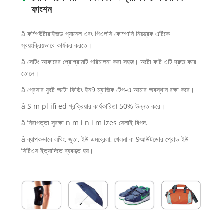
ফাংশন
â কম্পিউটারাইজড প্যানেল এবং পিএলসি কোম্পানি নিয়ন্ত্রক এটিকে
স্বয়ংক্রিয়ভাবে কার্যকর করতে।
â সেটিং আকারের প্রোগ্রামটি পরিচালনা করা সহজ। অটো কাট এটি দ্রুত করে
তোলে।
â প্রেসার ফুটে অটো ফিডিং ইন9 ম্যাজিক টেপ-এ আমার অবস্থান রক্ষা করে।
â S m pl ifi ed প্রক্রিয়ার কার্যকারিতা 50% উন্নত করে।
â নিরাপত্তা সুরক্ষা n m i n i m izes সেলাই বিপদ.
â ব্যাপকভাবে লথিং, জুতা, ইউ এমব্রেলা, খেলনা বা 9আউটডোর প্রোড ইউ
সিটিএস ইত্যাদিতে ব্যবহৃত হয়।