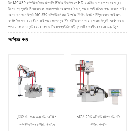
চীন MCU30 কম্পিউটারাইজড টেনশনিং মিটারিং ডিভাইস হল HD ফ্যাক্টরি থেকে এক ধরনের পণ্য।
চীনের নেতৃস্থানীয় নির্মাতারা এবং সরবরাহকারীদের একজন হিসাবে, আমরা কাস্টমাইজড পণ্য সরবরাহ করি।
আমরা কম দামে উৎকৃষ্ট MCU30 কম্পিউটারাইজড টেনশনিং মিটারিং ডিভাইস বিক্রি করতে পারি এবং
কাস্টমাইজ করা যায়। চীনে তৈরি আমাদের পণ্যের সিই সার্টিফিকেশন আছে। আমরা উদ্ধৃতি সমর্থন করতে
পারেন. আমরা আন্তরিকভাবে আপনার নির্ভরযোগ্য দীর্ঘমেয়াদী ব্যবসায়িক অংশীদার হওয়ার জন্য উন্মুখ!
সংশ্লিষ্ট পণ্য
সুনির্দিষ্ট টেনশনের জন্য টেনশন টাইপ
MCA 20K কম্পিউটারাইজড টেনশনিং
কম্পিউটারাইজড মিটারিং ডিভাইস
মিটারিং ডিভাইস