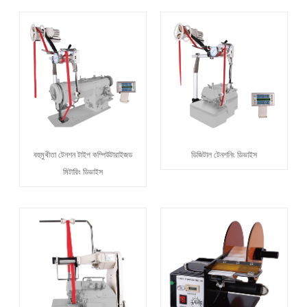
বহুমুখীতা টেনশন টাইপ কম্পিউটারাইজড
ডিজিটাল টেনশনিং ডিভাইস
মিটারিং ডিভাইস