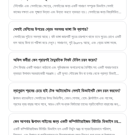
টেইলারিং এবং সেলাইয়ের ক্ষেত্রে, সেলাইয়ের জন্য একটি সাধারণ সম্পূরক ডিভাইস সেলাই
কাজের দক্ষতা এবং সূক্ষ্মতা উন্নত এবং উন্নত করতে ব্যবহৃত হয়। সেলাইয়ের জন্য নিম্নলিখিত
কিছু সাধারণ পরিপূরক ডিভাইস রয়েছে:
সেলাই মেশিনের উপরের থ্রেড সবসময় ভাঙ্গা কি ব্যাপার?
সেলাইয়ের সুইতে সমস্যা আছে। যদি ভাঙ্গা জায়গাটি সুচের চারপাশে থাকে তবে সুচের চোখে একটি
দাগ আছে কিনা তা পরীক্ষা করে দেখুন। সাধারণত, সুই burrs আছে, এবং থ্রেড ভাঙ্গা সহজ.
অফিস কর্মীরা কেন প্রায়শই বৈদ্যুতিক লিফট টেবিল চয়ন করেন?
টেপ ফিডার একটি সাধারণ কাঠামো এবং সুবিধাজনক অপারেশনের বৈশিষ্ট্য সহ একটি সাধারণভাবে
ব্যবহৃত উপাদান সরবরাহকারী সরঞ্জাম। এটি মূলত স্টোরেজ বিন বা হপার থেকে প্রাপ্ত ডিভাইসে
উপকরণগুলি সমানভাবে সরবরাহ করতে অবিচ্ছিন্নভাবে চলমান বেল্ট কনভেয়র ব্যবহার করে।
ম্যানুয়াল শ্রমের চেয়ে হাই টেক অটোমেটেড সেলাই ডিভাইসটি কেন চয়ন করবেন?
উত্পাদন খাতগুলিতে সেলাইয়ের উপর নির্ভরশীল, যেমন পোশাক, হোম টেক্সটাইল এবং লাগেজ,
শ্রমের ব্যয় বাড়ার সাথে সাথে, আরও বেশি সংখ্যক নির্মাতারা তাদের প্রতিযোগিতা বাড়ানোর জন্য
এবং টেকসই উন্নয়ন নিশ্চিত করতে উচ্চ প্রযুক্তির স্বয়ংক্রিয় সেলাই ডিভাইস গ্রহণ করছেন।
কেন আপনার উত্পাদন লাইনের জন্য একটি কম্পিউটারাইজড মিটারিং ডিভাইস চয়ন করবেন?
একটি কম্পিউটারাইজড মিটারিং ডিভাইস হল একটি নির্ভুল যন্ত্র যা স্বয়ংক্রিয়ভাবে পরিমাপ,
নিয়ন্ত্রণ, এবং উত্পাদন বা প্রক্রিয়াকরণের ক্রিয়াকলাপের সময় বিতরণ করা তরল বা উপাদানের