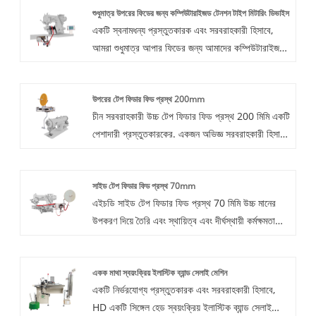
শুধুমাত্র উপরের ফিডের জন্য কম্পিউটারাইজড টেনশন টাইপ মিটারিং ডিভাইস
একটি স্বনামধন্য প্রস্তুতকারক এবং সরবরাহকারী হিসাবে,
আমরা শুধুমাত্র আপার ফিডের জন্য আমাদের কম্পিউটারাইজড
টেনশন টাইপ মিটারিং ডিভাইসের গুণমান এবং কার্যকারিতাকে
অগ্রাধিকার দিই৷ টেনশন নিয়ন্ত্রণে নির্ভুলতা এবং নির্ভরযোগ্যতা
উপরের টেপ ফিডার ফিড প্রস্থ 200mm
নিশ্চিত করার জন্য HD ডিভাইসগুলি কঠোর পরীক্ষার মধ্য দিয়ে
চীন সরবরাহকারী উচ্চ টেপ ফিডার ফিড প্রস্থ 200 মিমি একটি
যায়৷ আমরা আপনার নির্দিষ্ট সেলাইয়ের প্রয়োজনীয়তার জন্য
পেশাদারী প্রস্তুতকারকের. একজন অভিজ্ঞ সরবরাহকারী হিসাবে,
ডিভাইসের ব্যবহার অপ্টিমাইজ করতে আপনাকে সহায়তা করার
তাদের উচ্চ মানের ইলেকট্রনিক উত্পাদন সরঞ্জাম উত্পাদনে উচ্চতর
জন্য ব্যাপক প্রযুক্তিগত সহায়তা এবং প্রশিক্ষণ প্রদান করি।
দক্ষতা এবং প্রযুক্তি রয়েছে। তাদের উপরের টেপ ফিডারগুলিতে
সাইড টেপ ফিডার ফিড প্রস্থ 70mm
200 মিমি চওড়া পর্যন্ত টেপ বা উপাদান বাহককে
এইচডি সাইড টেপ ফিডার ফিড প্রস্থ 70 মিমি উচ্চ মানের
নির্ভরযোগ্যভাবে পরিচালনা করতে সক্ষম একটি উন্নত নকশা
উপকরণ দিয়ে তৈরি এবং স্থায়িত্ব এবং দীর্ঘস্থায়ী কর্মক্ষমতা
এবং নির্ভরযোগ্য প্রক্রিয়া রয়েছে। আমরা এই সরবরাহকারীর
নিশ্চিত করতে কঠোর পরীক্ষার মধ্য দিয়ে যায়। এটি বিদ্যমান
সাথে একটি দীর্ঘমেয়াদী সম্পর্ক স্থাপন করেছি এবং তারা তাদের
প্রোডাকশন লাইনে সহজে একীকরণের জন্য ডিজাইন করা
উৎকৃষ্ট পণ্যের গুণমান, সময়মতো ডেলিভারি এবং
একক মাথা স্বয়ংক্রিয় ইলাস্টিক ব্যান্ড সেলাই মেশিন
হয়েছে, যাতে বিরামহীন অপারেশন এবং ন্যূনতম ব্যাঘাত ঘটতে
প্রতিযোগিতামূলক দামের জন্য সুপরিচিত। আপনি একটি নতুন
একটি নির্ভরযোগ্য প্রস্তুতকারক এবং সরবরাহকারী হিসাবে,
পারে।
সরবরাহকারী খুঁজছেন বা আপনার উত্পাদন ক্ষমতা প্রসারিত হোক
HD একটি সিঙ্গেল হেড স্বয়ংক্রিয় ইলাস্টিক ব্যান্ড সেলাই
না কেন, আমরা বিশ্বাস করি আমাদের চীনা সরবরাহকারীরা