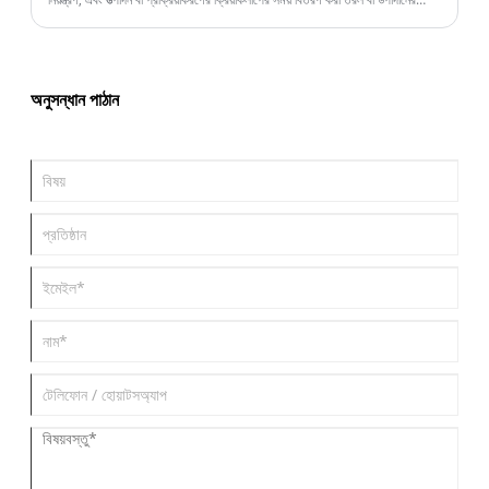
পরিমাণ রেকর্ড করার জন্য ডিজাইন করা হয়েছে। প্রথাগত ম্যানুয়াল বা যান্ত্রিক সিস্টেমের
বিপরীতে, এই ডিভাইসটি ডিজিটাল কন্ট্রোল সিস্টেম, উচ্চ-নির্ভুল সেন্সর এবং প্রোগ্রামেবল লজিক
সফ্টওয়্যারকে একীভূত করে, যা স্থিতিশীল, নির্ভুল এবং পুনরাবৃত্তিযোগ্য ফলাফল নিশ্চিত করে।
অনুসন্ধান পাঠান