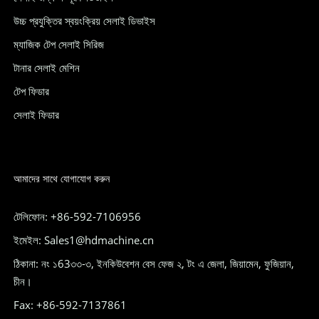
উচ্চ প্রযুক্তির স্বয়ংক্রিয় সেলাই ডিভাইস
ম্যাজিক টেপ সেলাই সিরিজ
টানার সেলাই মেশিন
টেপ ফিডার
সেলাই ফিডার
আমাদের সাথে যোগাযোগ করুন
টেলিফোন: +86-592-7106956
ইমেইল: Sales1@hdmachine.cn
ঠিকানা: নং ১63৩৩-৩, ইনকিউবেশন বেস ফেজ ২, টং এ জেলা, জিয়ামেন, ফুজিয়ান,
চীন।
Fax: +86-592-7137861