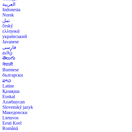
العربية
Indonesia
Norsk‎
تمل
český
ελληνικά
український
Javanese
فارسی
தமிழ்
తెలుగు
नेपाली
Burmese
български
ລາວ
Latine
Қазақша
Euskal
Azərbaycan
Slovenský jazyk
Македонски
Lietuvos
Eesti Keel
Română