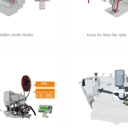
ডিজিটাল টেনশনিং ডিভাইস
উপরের টেপ ফিডার ফিড প্রস্