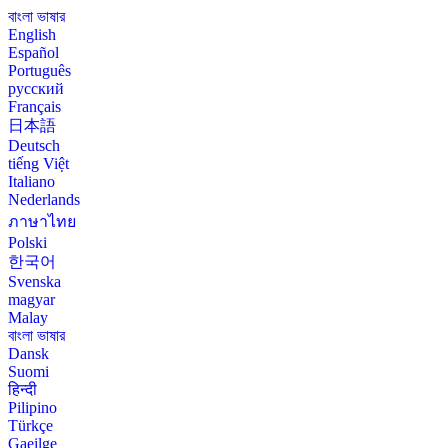
বাংলা ভাষার
English
Español
Português
русский
Français
日本語
Deutsch
tiếng Việt
Italiano
Nederlands
ภาษาไทย
Polski
한국어
Svenska
magyar
Malay
বাংলা ভাষার
Dansk
Suomi
हिन्दी
Pilipino
Türkçe
Gaeilge