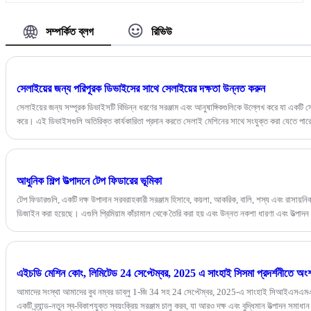
করে। সুনির্দিষ্ট উত্পাদন এবং পণ্যের সামঞ্জস্যপূর্ণ গুণমান নিশ্চিত
করার জন্য আমাদের কাছে উন্নত উত্পাদন সরঞ্জাম এবং অভিজ্ঞ
পেশাদার রয়েছে। আমাদের শীর্ষ টেপ ফিডারগুলি বিভিন্ন উত্পাদন
সম্পর্কিত ব্লগ
রিভিউ
প্রক্রিয়াগুলিতে শীর্ষ টেপগুলির সুনির্দিষ্ট খাওয়ানোর জন্য
নির্ভরযোগ্য এবং দক্ষ সমাধান।
সেলাইয়ের জন্য পরিপূরক ডিভাইসের সাথে সেলাইয়ের দক্ষতা উন্নত করুন
সেলাইয়ের জন্য সম্পূরক ডিভাইসটি বিভিন্ন ধরণের সরঞ্জাম এবং আনুষাঙ্গিকগুলিকে উল্লেখ করে যা একটি স
করে। এই ডিভাইসগুলি অতিরিক্ত কার্যকারিতা প্রদান করতে সেলাই মেশিনের সাথে সংযুক্ত করা যেতে পারে,
ফুটের মতো সাধারণ সরঞ্জাম থেকে শুরু করে কম্পিউটারাইজড এমব্রয়ডারি মেশিনের মতো আরও জটিল সরঞ্জা
আধুনিক শিল্প উত্পাদনে টেপ ফিডারের ভূমিকা
টেপ ফিডারগুলি, একটি দক্ষ উপাদান সরবরাহকারী সরঞ্জাম হিসাবে, কয়লা, আকরিক, বালি, শস্য এবং রাসায়ন
ডিজাইন করা হয়েছে। এগুলি প্রিমিয়াম কাঁচামাল থেকে তৈরি করা হয় এবং উন্নত নকশা ধারণা এবং উত্পাদন 
নকশা, মসৃণ অপারেশনাল পারফরম্যান্স, কম শব্দ, স্বল্প শক্তি খরচ এবং একটি দীর্ঘ পরিষেবা জীবন নিশ্চিত করে
শিল্পের জন্য বিভিন্ন শিল্পের জন্য একটি আদর্শ পছন্দ করে তোলে, বিভিন্ন উত্পাদন পরিবেশের বিভিন্ন চাহিদা 
এইচডি মেশিন কোং, লিমিটেড 24 সেপ্টেম্বর, 2025 এ সাংহাই সিসমা প্রদর্শনীতে অংশ
আমাদের সংস্থা আমাদের বুথ নম্বর ডাব্লু 1-জি 34 সহ 24 সেপ্টেম্বর, 2025-এ সাংহাই সিআইএসএমএ প
একটি ব্র্যান্ড-নতুন স্ব-বিকাশযুক্ত স্বয়ংক্রিয় সরঞ্জাম চালু করব, যা আরও দক্ষ এবং বুদ্ধিমান উত্পাদন সমা