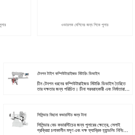
পুলার
ওভারলক মেশিনের জন্য পিকে পুলার
টেনশন টাইপ কম্পিউটারাইজড মিটারিং ডিভাইস
চীন টেনশন ধরনের কম্পিউটারাইজড মিটারিং ডিভাইস তৈরিতে
তার দক্ষতার জন্য পরিচিত। চীনা সরবরাহকারী এবং নির্মাতারা
নির্দিষ্ট শিল্পের প্রয়োজনীয়তা পূরণের জন্য কাস্টমাইজযোগ্য
সমাধান সহ বিস্তৃত বিকল্প সরবরাহ করে। তারা তাদের
প্রযুক্তিগত অগ্রগতি, নির্ভরযোগ্য কর্মক্ষমতা, এবং
প্রতিযোগিতামূলক মূল্যের জন্য স্বীকৃত, যা তাদেরকে উচ্চ-
সিলিন্ডার বিছানা কভারস্টিচ জন্য টানা
মানের মিটারিং ডিভাইসের সন্ধানকারী ব্যবসার জন্য একটি
জনপ্রিয় পছন্দ করে তুলেছে।
সিলিন্ডার বেড কভারস্টিচের জন্য পুলারের ক্ষেত্রে, সেলাই
প্রক্রিয়া চলাকালীন মসৃণ এবং দক্ষ ফ্যাব্রিক হ্যান্ডলিং নিশ্চিত