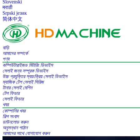
Slovenski
मराठी
Srpski језик
简体中文
বাড়ি
আমাদের সম্পর্কে
পণ্য
কম্পিউটারাইজড মিটারিং ডিভাইস
সেলাই জন্য সম্পূরক ডিভাইস
উচ্চ প্রযুক্তির স্বয়ংক্রিয় সেলাই ডিভাইস
ম্যাজিক টেপ সেলাই সিরিজ
টানার সেলাই মেশিন
টেপ ফিডার
সেলাই ফিডার
খবর
কোম্পানির খবর
শিল্প সংবাদ
ডাউনলোড করুন
অনুসন্ধান পাঠান
আমাদের সাথে যোগাযোগ করুন