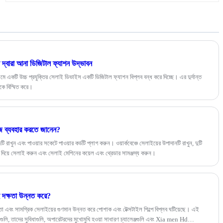
করার জন্য একটি উচ্চ-মানের টানার অপরিহার্য। টেক্সটাইল শিল্পে
সরবরাহকারী হিসাবে, এই বিশেষায়িত টানার উৎসের জন্য একটি
নির্ভরযোগ্য কারখানা খোঁজা অত্যন্ত গুরুত্বপূর্ণ।
ইস দ্বারা আনা ডিজিটাল ফ্যাশন উদ্ভাবন
 একটি উচ্চ প্রযুক্তির সেলাই ডিভাইস একটি ডিজিটাল ফ্যাশন বিপ্লব বন্ধ করে দিচ্ছে। এর দুর্দান্ত
ুষকে বিস্মিত করে।
জ ব্যবহার করতে জানেন?
রাখুন এবং পাওয়ার সকেটে পাওয়ার কর্ডটি প্লাগ করুন। ওয়ার্কবেঞ্চে সেলাইয়ের উপাদানটি রাখুন, দুটি
দিয়ে সেলাই করুন এবং সেলাই মেশিনের কয়েল এবং থ্রেডার সামঞ্জস্য করুন।
 দক্ষতা উন্নত করে?
কতা এবং সামগ্রিক সেলাইয়ের গুণমান উন্নত করে পোশাক এবং টেক্সটাইল শিল্পে বিপ্লব ঘটিয়েছে। এই
্যগুলি, তাদের সুবিধাগুলি, অপারেটরদের মুখোমুখি হওয়া সাধারণ চ্যালেঞ্জগুলি এবং Xia men Hd