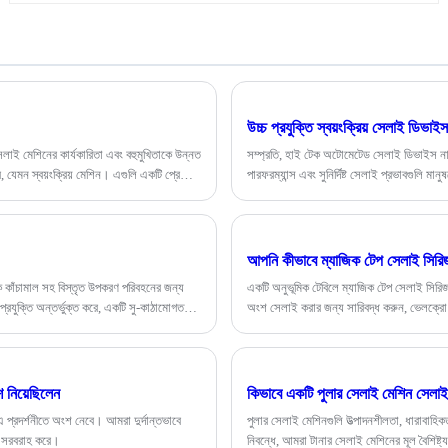
বা ডাবল-সুই সেলাই মেশিন তৈরি করছেন না কেন, HD
আপনাকে উচ্চ-মানের কাপড় টানার পণ্য সরবরাহ করতে পারে।
একক বা যমজ সুচের জন্য HD এর পুলারটি সেলাইয়ের সময়
সুতার প্রান্ত থেকে স্থিতিশীল এবং নির্ভরযোগ্য টানা নিশ্চিত
করার জন্য ভালভাবে ডিজাইন করা হয়েছে। HD এর উন্নত
উত্পাদন সরঞ্জাম এবং সমৃদ্ধ অভিজ্ঞতা রয়েছে এবং আপনার
প্রয়োজনীয়তা অনুসারে বিভিন্ন স্পেসিফিকেশন এবং আকারের
উচ্চ প্রযুক্তি স্বয়ংক্রিয় সেলাই ডিভা
কাপড়ের টানকে কাস্টমাইজ করতে পারে।
েলাই মেশিনের কার্যকারিতা এবং বহুমুখিতাকে উন্নত
সম্প্রতি, হাই টেক অটোমেটেড সেলাই ডিভাইস নামে
 যেমন স্বয়ংক্রিয় মেশিন। এগুলি একটি প্রেসার
পারফরম্যান্স এবং সুনির্দিষ্ট সেলাই প্রভাবগুলি মান
ম পর্যন্ত।
আপনি কীভাবে ম্যাজিক টেপ সেলাই সিরি
িক কাঁচামাল সহ বিস্তৃত উপকরণ পরিবহনের জন্য
একটি অনুভূমিক টেবিলে ম্যাজিক টেপ সেলাই সিরিজটি 
প্রযুক্তি অন্তর্ভুক্ত করে, একটি সু-কাঠামোগত
অংশ সেলাই করার জন্য সারিবদ্ধ করুন, ভেলক্রো 
। এই বৈশিষ্ট্যগুলি টেপ ফিডারগুলিকে বিভিন্ন
পূরণ করে।
 নিয়েছিলেন
কিভাবে একটি পুলার সেলাই মেশিন সেলাই
্রদর্শনীতে অংশ নেবে। আমরা দুর্দান্তভাবে
পুলার সেলাই মেশিনগুলি উত্পাদনশীলতা, ধারাবাহি
ধান সরবরাহ করে।
নিবন্ধে, আমরা টানার সেলাই মেশিনের মূল বৈশিষ্ট