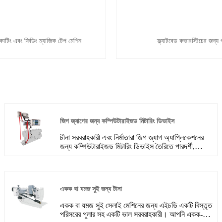
াটিং এবং ফিডিং ম্যাজিক টেপ মেশিন
ফ্ল্যাটবেড কভারস্টিচের জন্য 
জিগ জ্যাগের জন্য কম্পিউটারাইজড মিটারিং ডিভাইস
চীনা সরবরাহকারী এবং নির্মাতারা জিগ জ্যাগ অ্যাপ্লিকেশনের
জন্য কম্পিউটারাইজড মিটারিং ডিভাইস তৈরিতে পারদর্শী,
বিভিন্ন শিল্পের চাহিদা মেটাতে বিস্তৃত বিকল্প সরবরাহ করে।
তারা তাদের প্রযুক্তিগত অগ্রগতি, নির্ভরযোগ্যতা এবং
প্রতিযোগিতামূলক মূল্যের জন্য পরিচিত। আপনি টেক্সটাইল
শিল্প, এমব্রয়ডারি ব্যবসা বা অন্য কোনো ক্ষেত্রেই থাকুন না
একক বা যমজ সুই জন্য টানা
কেন সুনির্দিষ্ট জিগজ্যাগ প্যাটার্নের প্রয়োজন, চীনা
সরবরাহকারীরা আপনাকে আপনার নির্দিষ্ট অ্যাপ্লিকেশনের জন্য
একক বা যমজ সুই সেলাই মেশিনের জন্য এইচডি একটি বিস্তৃত
নির্ভরযোগ্য এবং দক্ষ কম্পিউটারাইজড মিটারিং ডিভাইস সরবরাহ
পরিসরের পুলার সহ একটি ভাল সরবরাহকারী। আপনি একক-সুই
করতে পারে।